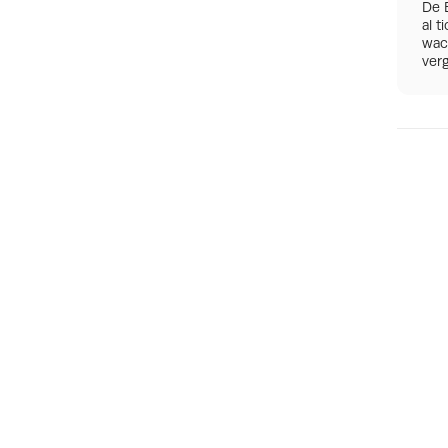
De 
al t
wac
verg